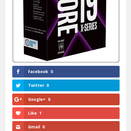
Facebook
0
Twitter
0
Google+
0
Like
1
Gmail
0