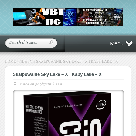
Menu
HOME
»
NEWSY
»
SKALPOWANIE SKY LAKE – X I KABY LAKE – X
Skalpowanie Sky Lake – X i Kaby Lake – X
Posted on
październik 31st