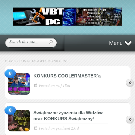
Menu
HOME
»
POSTS TAGGED
"
KONKURS"
0
KONKURS COOLERMASTER`a
Posted on
maj 18th
0
Świąteczne życzenia dla Widzów
oraz KONKURS Świąteczny!
Posted on
grudzień 23rd