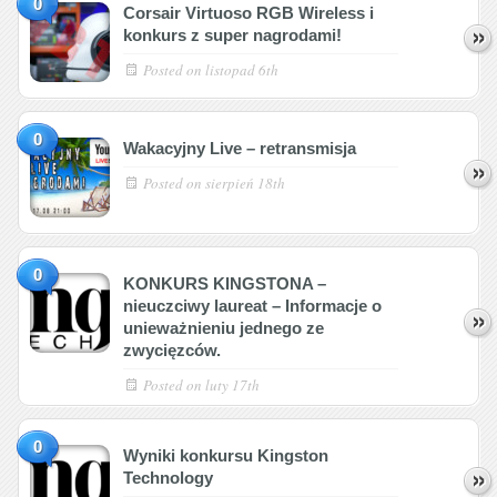
0
Corsair Virtuoso RGB Wireless i
konkurs z super nagrodami!
Posted on
listopad 6th
0
Wakacyjny Live – retransmisja
Posted on
sierpień 18th
0
KONKURS KINGSTONA –
nieuczciwy laureat – Informacje o
unieważnieniu jednego ze
zwycięzców.
Posted on
luty 17th
0
Wyniki konkursu Kingston
Technology