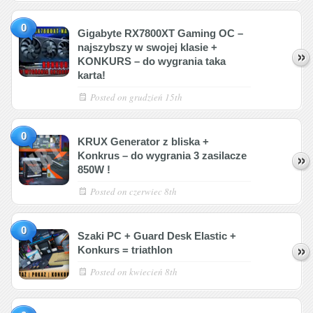
0
Gigabyte RX7800XT Gaming OC –
najszybszy w swojej klasie +
KONKURS – do wygrania taka
karta!
Posted on
grudzień 15th
0
KRUX Generator z bliska +
Konkrus – do wygrania 3 zasilacze
850W !
Posted on
czerwiec 8th
0
Szaki PC + Guard Desk Elastic +
Konkurs = triathlon
Posted on
kwiecień 8th