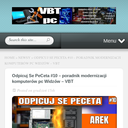
Menu
HOME
»
NEWSY
»
ODPICUJ SE PECETA #10 – PORADNIK MODERNIZACJI
KOMPUTERÓW PC WIDZÓW – VBT
Odpicuj Se PeCeta #10 – poradnik modernizacji
komputerów pc Widzów – VBT
Posted on
grudzień 15th