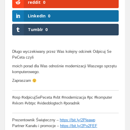
reddit
0
LinkedIn
0
Tumblr
0
Długo wyczekiwany przez Was kolejny odcinek Odpicuj Se
PeCeta czyli
moich porad dla Was odnośnie modernizacji Waszego sprzętu
komputerowego.
Zapraszam
#osp #odpicujSePeceta #vbt #modernizacja #pc #komputer
#xkom #vbtpc #videoblogtech #poradnik
Prezentownik Świąteczny –
https://bit.ly/2Pleawp
Partner Kanału i promocje –
https://bit.ly/2Po2FEF