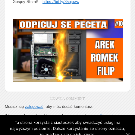
Gorący Strzał! –
https://bit.ly/35qjoww
LEAVE A COMMENT
Musisz się
zalogować
, aby móc dodać komentarz.
Witryna wykorzystuje Akismet, aby ograniczyć spam.
Dowiedz się
więcej jak przetwarzane są dane komentarzy
.
Ta strona korzysta z ciasteczek aby świadczyć usługi na
najwyższym poziomie. Dalsze korzystanie ze strony oznacza,
że zgadzasz się na ich użycie.