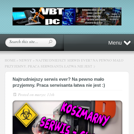
Menu
HOME
»
NEWSY
»
NAJTRUDNIEJSZY SERWIS EVER? NA PEWNO MAŁO
PRZYJEMNY. PRACA SERWISANTA ŁATWA NIE JEST :)
Najtrudniejszy serwis ever? Na pewno mało
przyjemny. Praca serwisanta łatwa nie jest :)
Posted on
marzec 11th