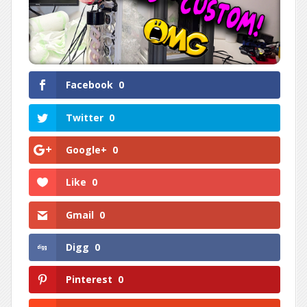
Facebook
0
Twitter
0
Google+
0
Like
0
Gmail
0
Digg
0
Pinterest
0