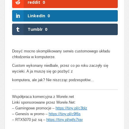
reddit
0
LinkedIn
0
Tumblr
0
Dosyć mocno skomplikowany serwis customowego układu
chłodzenia w komputerze.
Custom wykonany niedbale, przez co po roku zaczęły się
wycieki. A ja muszę się go pozbyć z
komputera, ale jak? Nie niszcząc podzespołów…
Współpraca komercyjna z Morele.net
Linki sponsorowane przez Morele.Net:
– Gamingowe promocje –
https://tiny.pl/c3blz
– Genesis w promo –
https://tiny.pl/c9f6s
– RTX5070 już są –
https://tiny.pl/wjfs7tgy