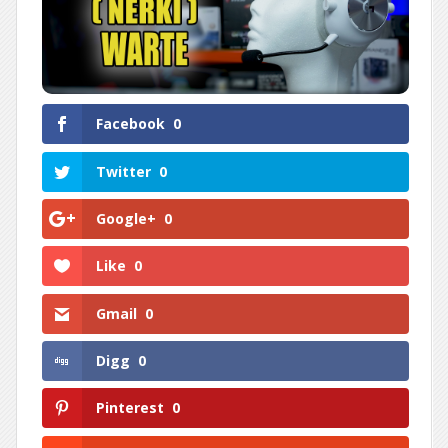
Facebook
0
Twitter
0
Google+
0
Like
0
Gmail
0
Digg
0
Pinterest
0