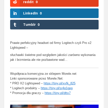
reddit
0
LinkedIn
0
Tumblr
0
Prawie perfekcyjny headset od firmy Logitech czyli Pro x2
Lightspeed –
słuchawki świetne pod względem jakości zarówno wykonania
jak i brzmienia ale nie pozbawione wad…
Współpraca komercyjna ze sklepem Morele.net
Linki sponsorowane przez Morele.Net:
* PRO X2 Lightspeed –
https://tiny.pl/xvfk_825
* Logitech produkty –
https://tiny.pl/sr4q1gpg
* Promocja dla graczy –
https://tiny.pl/dttx7