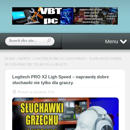
Menu
HOME
»
NEWSY
»
LOGITECH PRO X2 LIGH SPEED – NAPRAWDĘ DOBRE
SŁUCHAWKI NIE TYLKO DLA GRACZY.
Logitech PRO X2 Ligh Speed – naprawdę dobre
słuchawki nie tylko dla graczy.
Posted on
sierpień 31st