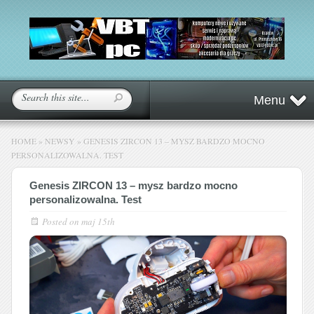
Menu
HOME
»
NEWSY
»
GENESIS ZIRCON 13 – MYSZ BARDZO MOCNO
PERSONALIZOWALNA. TEST
Genesis ZIRCON 13 – mysz bardzo mocno
personalizowalna. Test
Posted on
maj 15th