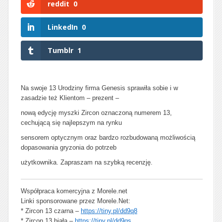
reddit
0
LinkedIn
0
Tumblr
1
Na swoje 13 Urodziny firma Genesis sprawiła sobie i w
zasadzie też Klientom – prezent –
nową edycję myszki Zircon oznaczoną numerem 13,
cechującą się najlepszym na rynku
sensorem optycznym oraz bardzo rozbudowaną możliwością
dopasowania gryzonia do potrzeb
użytkownika. Zapraszam na szybką recenzję.
Współpraca komercyjna z Morele.net
Linki sponsorowane przez Morele.Net:
* Zircon 13 czarna –
https://tiny.pl/dd9q8
* Zircon 13 biała –
https://tiny.pl/dd9qs