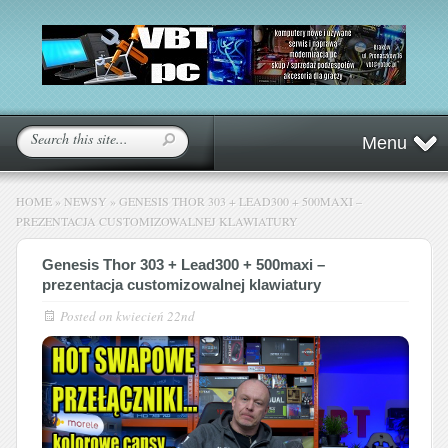
Menu
HOME
»
NEWSY
»
GENESIS THOR 303 + LEAD300 + 500MAXI –
PREZENTACJA CUSTOMIZOWALNEJ KLAWIATURY
Genesis Thor 303 + Lead300 + 500maxi –
prezentacja customizowalnej klawiatury
Posted on
kwiecień 22nd