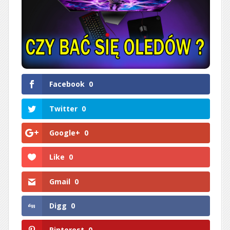
Facebook
0
Twitter
0
Google+
0
Like
0
Gmail
0
Digg
0
Pinterest
0