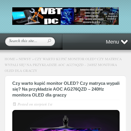
Menu
HOME
»
NEWSY
»
CZY WARTO KUPIĆ MONITOR OLED? CZY MATRYCA
WYPALI SIĘ? NA PRZYKŁADZIE AOC AG276QZD – 240HZ MONITORA
OLED DLA GRACZY
Czy warto kupić monitor OLED? Czy matryca wypali
się? Na przykładzie AOC AG276QZD – 240Hz
monitora OLED dla graczy
Posted on
sierpień 1st