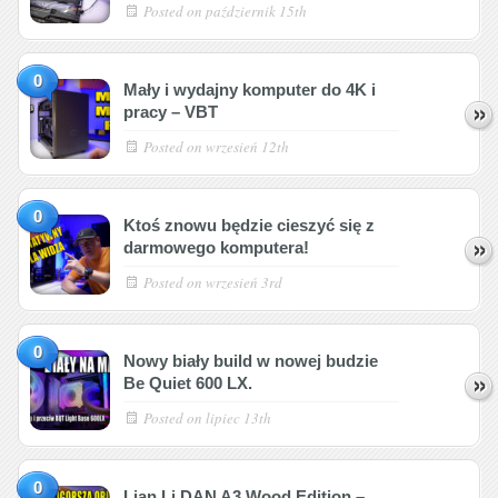
Posted on
październik 15th
0
Mały i wydajny komputer do 4K i
pracy – VBT
Posted on
wrzesień 12th
0
Ktoś znowu będzie cieszyć się z
darmowego komputera!
Posted on
wrzesień 3rd
0
Nowy biały build w nowej budzie
Be Quiet 600 LX.
Posted on
lipiec 13th
0
Lian Li DAN A3 Wood Edition –