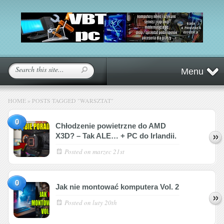
Menu
HOME
»
POSTS TAGGED
"
WARSZTAT"
0
Chłodzenie powietrzne do AMD
X3D? – Tak ALE… + PC do Irlandii.
Posted on
marzec 21st
0
Jak nie montować komputera Vol. 2
Posted on
luty 20th