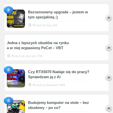
0
Bezsensowny upgrade – jestem w
tym specjalistą ;)
Posted on
luty 4th
Jedna z lepszych obudów na rynku
a w niej wypasiony PeCet – VBT
Posted on
styczeń 17th
0
Czy RTX5070 Nadaje się do pracy?
Sprawdzam ją z Ai
Posted on
listopad 30th
0
Budujemy komputer na stole – bez
obudowy – po co?